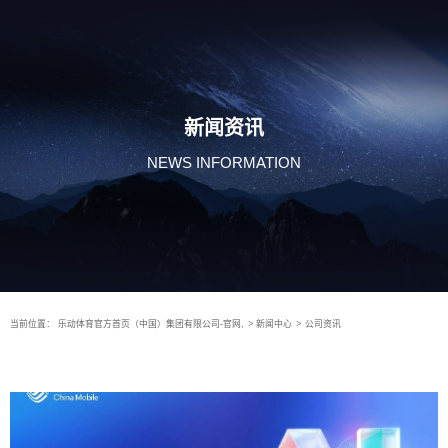
新闻资讯
NEWS INFORMATION
当前位置：
乐动体育官方首页（中国）集团有限公司-官网,
>
新闻中心
>
公司资讯