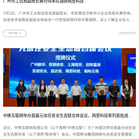
广州市工信局副局长黄符伟率队调研网思科技
7月2日，广州市工业和信息化局副局长、市民营经济和中小企业局局长黄符伟，
信息技术发展处副处长朱裕忠一行莅临网思科技开展调研，深入了解企业在人工
智能、数字孪生和网络安全领域的发展成果与未来规划。网思科技副总裁黄朝晖
陪同调研并作工作汇报。调研座谈会上，副总裁黄朝晖向广州市工信局领导全面
MORE >
2025/07/02
汇报了网思科技的整体
中移互联网举办首届元信任安全生态联合体会议，网思科技荣列首批成员单位
近日，中移互联网有限公司（以下简称“中移互联”）于广州成功举办首届元信任安
全生态联合体（以下简称“联合体”）会议。中国移动集团网络与信息安全管理部、