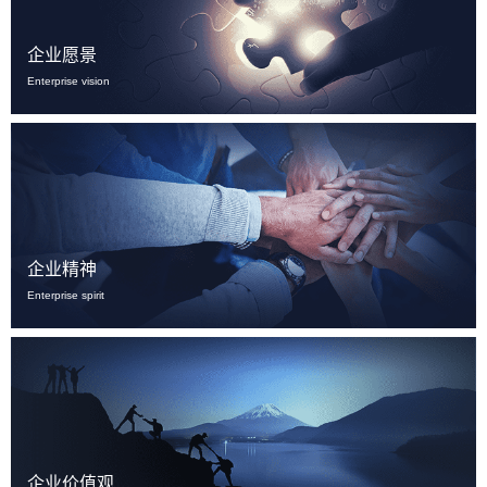
企业愿景
Enterprise vision
企业精神
Enterprise spirit
企业价值观