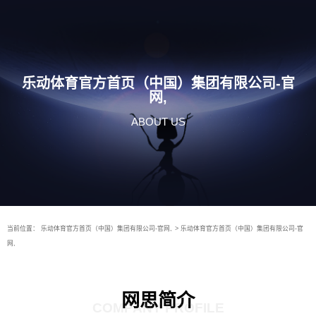
乐动体育官方首页（中国）集团有限公司-官
网,
ABOUT US
当前位置：
乐动体育官方首页（中国）集团有限公司-官网,
>
乐动体育官方首页（中国）集团有限公司-官
网,
网思简介
COMPANY PROFILE