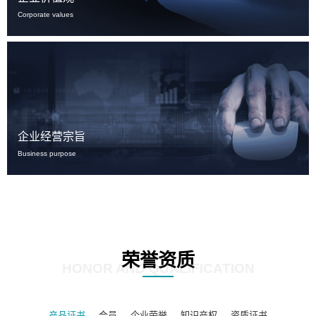
Corporate values
企业经营宗旨
Business purpose
荣誉资质
HONOR AND QUALIFICATION
产品证书
会员
企业荣誉
知识产权
资质证书