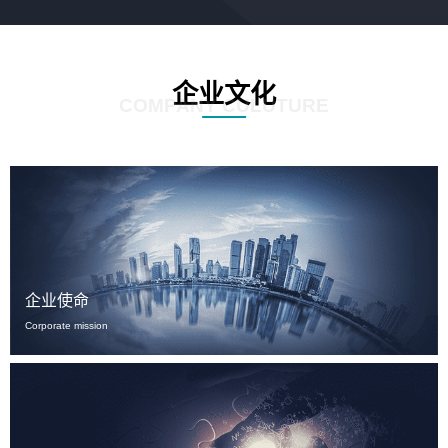
企业文化
COMPANY CULUTURE
企业使命
Corporate mission