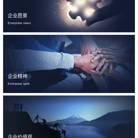
企业愿景
Enterprise vision
企业精神
Enterprise spirit
企业价值观