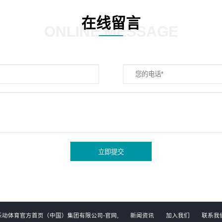
在线留言
ONLINE MESSAGE
立即提交
乐动体育官方首页（中国）集团有限公司-官网,
新闻资讯
加入我们
联系我