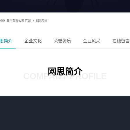
国）集团有限公司-官网,
>
网思简介
思简介
企业文化
荣誉资质
企业风采
在线留言
网思简介
COMPANY PROFILE