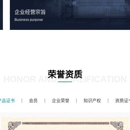
企业经营宗旨
Business purpose
荣誉资质
HONOR AND QUALIFICATION
产品证书
会员
企业荣誉
知识产权
资质证