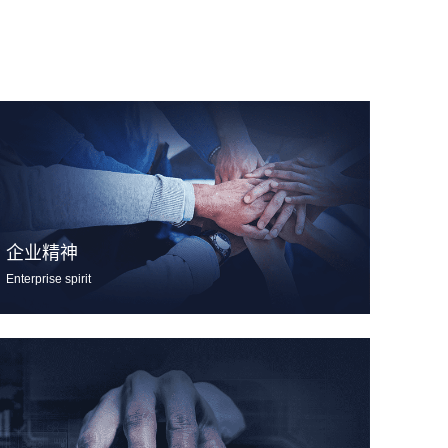
企业精神
Enterprise spirit