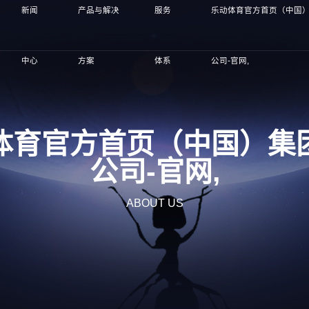
新闻
产品与解决
服务
乐动体育官方首页（中国
中心
方案
体系
公司-官网,
体育官方首页（中国）集
公司-官网,
ABOUT US