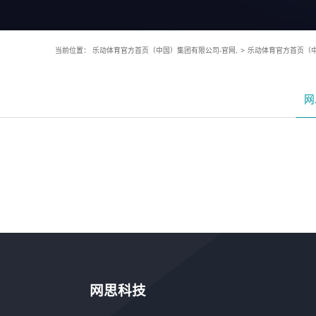
当前位置：
乐动体育官方首页（中国）集团有限公司-官网,
>
乐动体育官方首页（中
网
网思科技