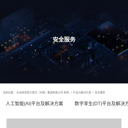
安全服务
当前位置：
乐动体育官方首页（中国）集团有限公司-官网,
>
产品与解决方案
>
安全服务
人工智能(AI)平台及解决方案
数字孪生(DT)平台及解决