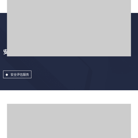
安全评估服务
安全评估服务