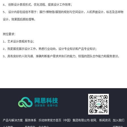
4、 创新设计表现形式，优化流程、提高设计工作效率；
5、 设计内容包括但不限于：展厅/博物馆/展馆的规划与空间设计，人机界面设计，标志及吉祥物
设计，效果图后期处理等。
岗位要求：
1、艺术设计类相关专业；
2、热爱展览展示设计工作，熟悉行业动向，设计专业知识和产品专业知识；
3、具有良好的人际沟通、准确判断客户需求并执行的能力、较强的团队合作能力和服务意识。
产品与解决方案
服务体系
乐动体育官方首页（中国）集团有限公司-官网,
新闻资讯
加入我们