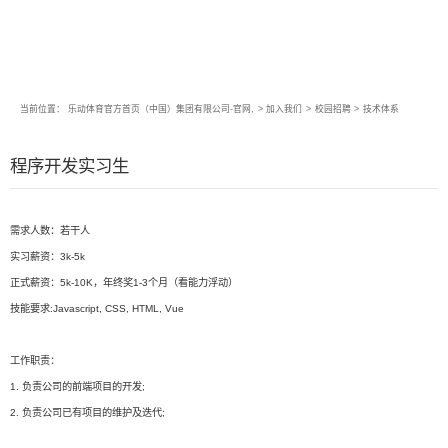
当前位置：
乐动体育官方首页（中国）集团有限公司-官网,
>
加入我们
>
校园招聘
>
技术体系
程序开发实习生
需求人数：若干人
实习薪资：3k-5k
正式薪资：5k-10K，年终奖1-3个月（看能力浮动）
技能要求:Javascript, CSS, HTML, Vue
工作职责：
1. 负责公司的前端项目的开发;
2. 负责公司已有项目的维护及迭代;